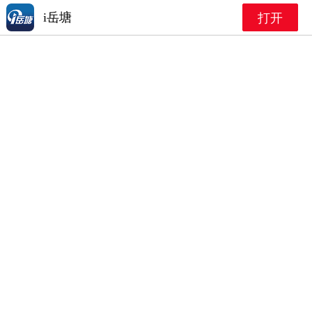
i岳塘
打开