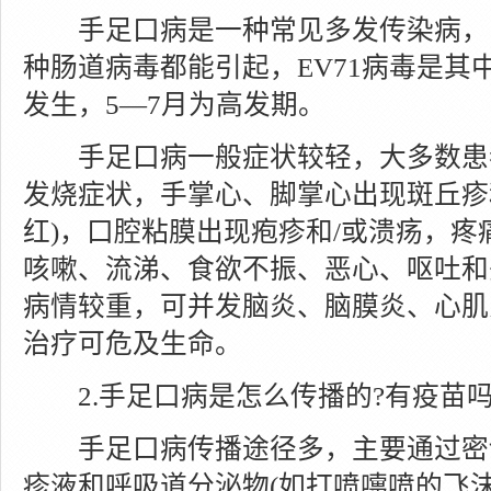
手足口病是一种常见多发传染病，
种肠道病毒都能引起，EV71病毒是其
发生，5—7月为高发期。
手足口病一般症状较轻，大多数患
发烧症状，手掌心、脚掌心出现斑丘疹
红)，口腔粘膜出现疱疹和/或溃疡，
咳嗽、流涕、食欲不振、恶心、呕吐和
病情较重，可并发脑炎、脑膜炎、心肌
治疗可危及生命。
2.手足口病是怎么传播的?有疫苗吗
手足口病传播途径多，主要通过密
疹液和呼吸道分泌物(如打喷嚏喷的飞