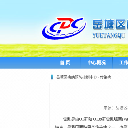
首 页
中心概况
工
岳塘区疾病预防控制中心 - 传染病
来源：岳塘区疾控
霍乱是由O1群和 O139群霍乱弧菌(Vib
特点，是我国两种甲类传染病之一，也是