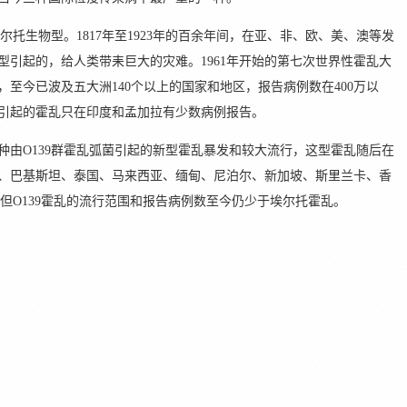
生物型。1817年至1923年的百余年间，在亚、非、欧、美、澳等发
型引起的，给人类带耒巨大的灾难。1961年开始的第七次世界性霍乱大
至今已波及五大洲140个以上的国家和地区，报告病例数在400万以
引起的霍乱只在印度和孟加拉有少数病例报告。
种由O139群霍乱弧菌引起的新型霍乱暴发和较大流行，这型霍乱随后在
、巴基斯坦、泰国、马来西亚、缅甸、尼泊尔、新加坡、斯里兰卡、香
，但O139霍乱的流行范围和报告病例数至今仍少于埃尔托霍乱。