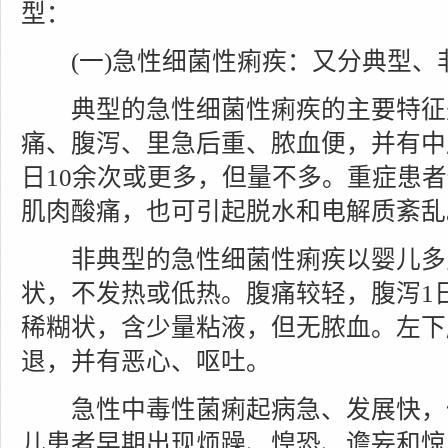
型：
(一)急性细菌性痢疾：又分典型、
典型的急性细菌性痢疾的主要特征
痛、腹泻、里急后重、脓血便，并有中
日10余次或更多，但量不多。重症患
肌肉酸痛，也可引起脱水和电解质紊乱
非典型的急性细菌性痢疾以婴儿多
状，不发热或低热。腹痛较轻，腹泻1
稀糊状，含少量粘液，但无脓血。左下
退，并有恶心、呕吐。
急性中毒性菌痢起病急、发展快，体
儿患者早期出现烦躁、惶恐、谵妄和惊