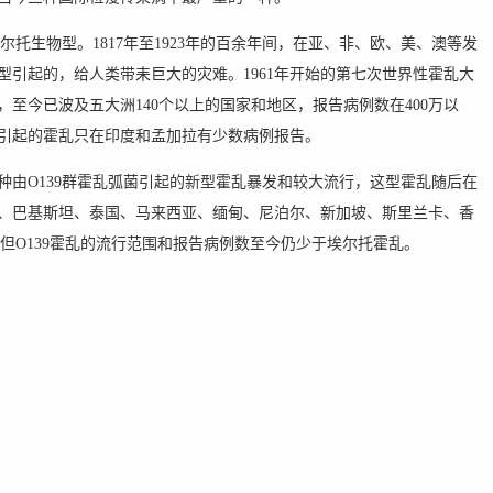
生物型。1817年至1923年的百余年间，在亚、非、欧、美、澳等发
型引起的，给人类带耒巨大的灾难。1961年开始的第七次世界性霍乱大
至今已波及五大洲140个以上的国家和地区，报告病例数在400万以
引起的霍乱只在印度和孟加拉有少数病例报告。
种由O139群霍乱弧菌引起的新型霍乱暴发和较大流行，这型霍乱随后在
、巴基斯坦、泰国、马来西亚、缅甸、尼泊尔、新加坡、斯里兰卡、香
，但O139霍乱的流行范围和报告病例数至今仍少于埃尔托霍乱。