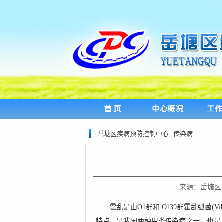
首 页
中心概况
工
岳塘区疾病预防控制中心 - 传染病
来源：岳塘区疾控
霍乱是由O1群和 O139群霍乱弧菌(Vib
特点，是我国两种甲类传染病之一，也是