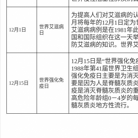
为提高人们对艾滋病的
月将每年的
12
月
1
日
定为
世界艾滋病
艾滋病病例是在
1981
年
12
月
1
日
日
国和国际组织在这一天
防艾滋病的知识。世界
12
月
15
日
是
“
世界强化免
1988
年第
41
届世界卫生
强化免疫日主要是为消
世界强化免
要是因为人是脊髓灰质
12
月
15
日
疫日
疫是消灭脊髓灰质炎的
高危险年龄组
0
－
4
岁的
髓灰质炎地方性流行。