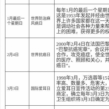
每年
1
月的最后一个星期
这是
1953
年发起并经由
1
月最后一
世界防治麻
界上许多国家都在这一
个星期日
风病日
是调动社会各种力量来
上的困难，获得更多的
2000
年
2
月
4
日
在法国巴
“
巴黎抗癌宪章
”
，会议
合作，攻克癌症，使全
2
月
4
日
世界抗癌日
的医疗、照顾和关心，
癌日
”
。
1998
年
3
月，万选蓉等
15
率高、数量多、危害大
立爱耳日宣传活动的第
2
3
月
3
日
国际爱耳日
商定，确立每年
3
月
3
日
卫生组织将
3
月
3
日
确定