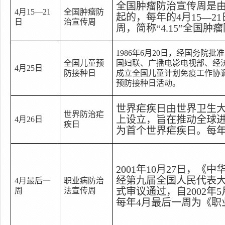
全国肿瘤防治宣传周是
4
月
15—21
全国肿瘤防
起的，每年的
4
月
15—21
日
治宣传周
周，简称
“4.15”
全国肿瘤
1986
年
6
月
20
日
，经国务院批准
全国儿童预
国妇联、广播电影电视部、经
4
月
25
日
防接种日
成立全国儿童计划免疫工作协
预防接种日活动。
世界疟疾日由世界卫生
世界防治疟
上设立，旨在推动全球
4
月
26
日
疾日
为首个世界疟疾日。每
2001
年
10
月
27
日
，《中
经第九届全国人民代表
4
月最后一
职业病防治
式审议通过，自
2002
年
5
周
法宣传周
每年
4
月最后一周为《职