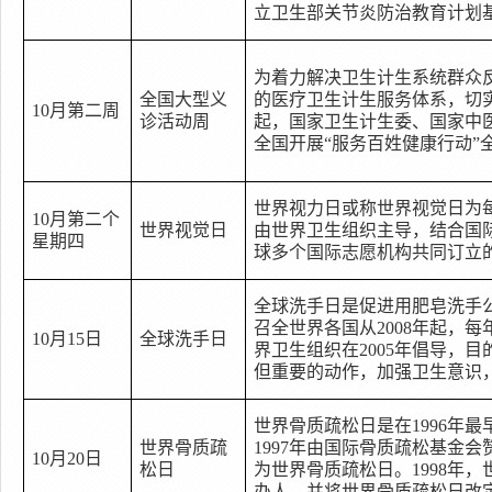
立卫生部关节炎防治教育计划
为着力解决卫生计生系统群众
全国大型义
的医疗卫生计生服务体系，切
10
月第二周
诊活动周
起，国家卫生计生委、国家中
全国开展
“
服务百姓健康行动
”
世界视力日或称世界视觉日为
10
月第二个
世界视觉日
由世界卫生组织主导，结合国
星期四
球多个国际志愿机构共同订立
全球洗手日是促进用肥皂洗手
召全世界各国从
2008
年起，每
10
月
15
日
全球洗手日
界卫生组织在
2005
年倡导，目
但重要的动作，加强卫生意识
世界骨质疏松日是在
1996
年最
世界骨质疏
1997
年由国际骨质疏松基金会
10
月
20
日
松日
为世界骨质疏松日。
1998
年，
办人，并将世界骨质疏松日改