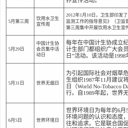
养宣传活动。
2012
年
1
月
10
日
，卫生部印发了
饮用水卫生
5
月第三周
监测工作的指导意见》（卫监
宣传周
第三周集中开展饮用水卫生宣
每年在中国计生协成立
中国计生协
计生部门都组织广大会
5
月
29
日
会员集中活
动日
日
”
活动。该活动是
1998
为引起国际社会对烟草
生组织
1987
年
11
月建议
5
月
31
日
世界无烟日
日（
World No-Tobacco D
行。自
1989
年起，世界
世界环境日为每年的
6
月
环境问题的认识和态度
6
月
5
日
世界环境日
往和追求。它是联合国