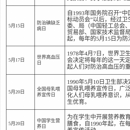
自
1993
年国务院召开
“
中
标动员会
”
以后，经过卫
防治碘缺乏
委、局（中国轻工总会
5
月
15
日
病日
贸易部、国家技术监督
起，每年的
5
月
15
日
为防
1978
年
4
月
7
日
，世界卫
世界高血压
会决定将每年的这一天
5
月
17
日
日
起人们对防治高血压的
1990
年
5
月
10
日
卫生部决
国母乳喂养宣传日，广
全国母乳喂
5
月
20
日
化人们母乳喂养意识，
养宣传日
生优育。
为在学生中开展营养教
中国学生营
膳食，自
1990
年起，在
5
月
20
日
养日