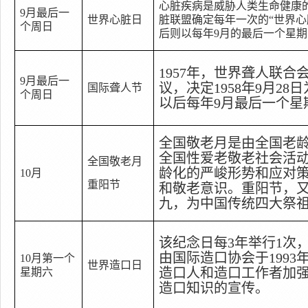
心脏疾病是威胁人类生命健康
9
月最后一
世界心脏日
脏联盟确定每年一次的
“
世界心
个周日
后则以每年
9
月的最后一个星期
1957
年，世界聋人联合
9
月最后一
议，决定
1958
年
9
月
28
日
国际聋人节
个周日
以后每年
9
月最后一个星
全国敬老月是由全国老
全国性爱老敬老社会活
全国敬老月
龄化的严峻形势和应对
10
月
重阳节
和敬老意识。重阳节，
九
，为中国传统四大祭
该纪念日每
3
年举行
1
次
由国际造口协会于
1993
10
月第一个
世界造口日
造口人和造口工作者加
星期六
造口知识的宣传。