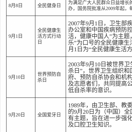
为满足广大人民群众日益增长
8
月
8
日
全民健身日
办，国务院批准从
2009
年起，
2007
年
9
月
1
日
，卫生部
办公室和中国疾病预防
全民健康生
活，健康中国人
”
为主题
9
月
1
日
活方式行动
日
乐
”
为口号的全民健康生
月
1
日
为
“
全民健康生活
2003
年
9
月
10
日
被世界卫
杀日
”
，世界卫生组织和
世界预防自
府、预防自杀协会和机
9
月
10
日
杀日
及志愿者们，共同提高
低自杀率的意识。
1989
年，由卫生部、教
的
9
月
20
日
为（中国）全
9
月
20
日
全国爱牙日
有主题，旨在进一步强
及口腔卫生知识。