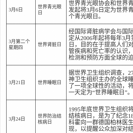
世界青光眼协会和世界
世界青光眼
发起将
3
月
6
日
定为世界
3
月
6
日
日
个青光眼日。
经国际肾脏病学会与国
定从
2006
年起将每年
3
月
3
月第二个
日，目的在于提高人们
世界肾脏日
星期四
管疾病和死亡率的认识
检测和预防方面全球的
据世界卫生组织调查，
2
神卫生组织主办的全球
3
月
21
日
世界睡眠日
了一项全球性的活动，
一天定为
“
世界睡眠日
”
1995
年底世界卫生组织
结核病日，是为了纪念
1
世界防治结
3
月
24
日
科霍向一群德国柏林医
核病日
现，以提醒公众加深对