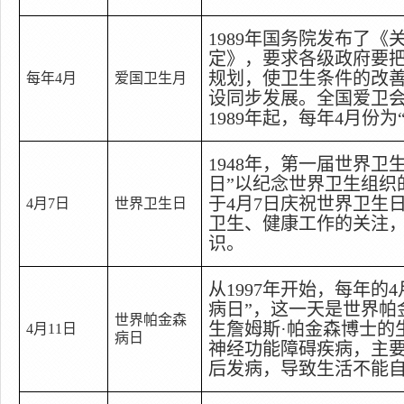
1989
年国务院发布了《
定》，要求各级政府要
规划，使卫生条件的改
每年
4
月
爱国卫生月
设同步发展。全国爱卫
1989
年起，每年
4
月份为
1948
年，第一届世界卫
日
”
以纪念世界卫生组织
于
4
月
7
日
庆祝世界卫生
4
月
7
日
世界卫生日
卫生、健康工作的关注
识。
从
1997
年开始，每年的
4
病日
”
，这一天是世界帕
世界帕金森
生詹姆斯
·
帕
金森
博士的
4
月
11
日
病日
神经功能障碍疾病，主
后发病，导致生活不能