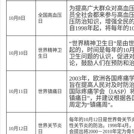
为提高广大群众对高血
员全社会都来参与高血
全国高血压
10
月
8
日
压防治知识，增强全民
日
自
1998
年起，将每年的
1
“
世界精神卫生日
”
是由
起的，时间是每年的
10
世界精神卫
10
月
10
日
卫生问题的认识，促进
生日
论，鼓励人们在预防和
2003
年，欧洲各国疼痛
旨在提高人民对及时防
国际疼痛学会（
IASP
）
10
月
11
日
世界镇痛日
镇痛日
”
，并建议根据各
周定为
“
镇痛周
”
。
每年的
10
月
12
日
是世界骨关节
世界关节炎
性关节炎的防治。
1998
年
4
月，
10
月
12
日
日
会提出将
2000
－
2010
年定为骨