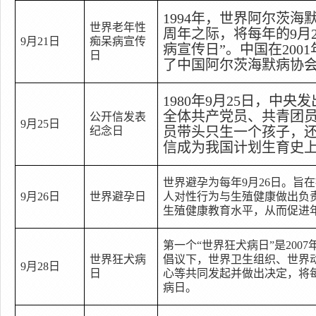
1994
年，世界阿尔茨海
世界老年性
周年之际，将每年的
9
月
9
月
21
日
痴呆病宣传
病宣传日
”
。中国在
2001
日
了中国阿尔茨海默病协
1980
年
9
月
25
日
，中央发
全体共产党员、共青团
公开信发表
9
月
25
日
员带头只生一个孩子，
纪念日
信成为我国计划生育史
世界避孕为每年
9
月
26
日。旨在
9
月
26
日
世界避孕日
人对性行为与生殖健康做出负
生殖健康教育水平，从而促进
第一个
“
世界狂犬病日
”
是
2007
世界狂犬病
倡议下，世界卫生组织、世界
9
月
28
日
日
心等共同发起并做出决定，将
病日。