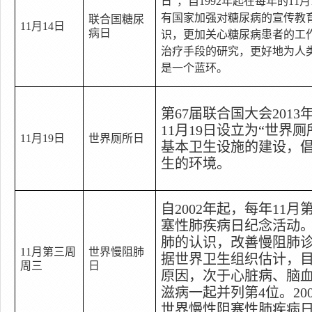
日
”
，自
1992
年起在每年的
11
月
有国家加强对糖尿病的宣传教
联合国糖尿
11
月
14
日
病日
识，更加关心糖尿病患者的工
治疗手段的研究，更好地为人
是一个蓝环。
第
67
届联合国大会
2013
11
月
19
日
设立为
“
世界厕
11
月
19
日
世界厕所日
基本卫生设施的建设，
生的环境。
自
2002
年起，每年
11
月
塞性肺疾病日纪念活动
肺的认识，改善慢阻肺
11
月第三周
世界慢阻肺
据世界卫生组织估计，
周三
日
原因，次于心脏病、脑
滋病一起并列第
4
位。
20
世界慢性阻塞性肺疾病