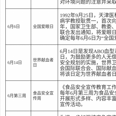
对环境问题的注意并采
1992
年
9
月
25
日
，天津医
病学教授耿贯一，首次
年，国家卫生部、教委
6
月
6
日
全国爱眼日
联合发出通知，将爱眼
确定每年
6
月
6
日为
“
全国
6
月
14
日
是发现
ABO
血型
日，为鼓励更多的人无
世界献血者
安全规划的实施，世界
6
月
14
日
日
会国际联合会、国际献
将该日定为世界献血者
《食品安全宣传教育工
每年
6
月第三周为食品安
食品安全宣
6
月第三周
开展形式多样、内容丰
传周
宣传活动。