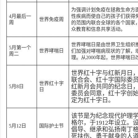
为强调计划免疫在拯救生命方
4
月最后一
性疾病而使自己的孩子们获得
世界免疫周
周
的范围内联合全球的各个国家
众教育和信息共享活动。
世界哮喘日是由世界卫生组织
5
月第一个
世界哮喘日
们加强对哮喘病现状的了解，
周二
理。从
2000
年起，世界哮喘日
世界红十字与红新月日
联合会、红十字国际委
世界红十字
红新月会共同的纪念日
5
月
8
日
日
委员会同意，红十字创
定为红十字日。
该节是为纪念现代护理
格尔，于
1912
年设立。
5
月
12
日
国际护士节
倡导、继承和弘扬南丁
死扶伤、勇于献身的人