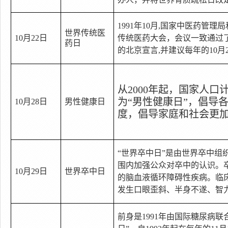
1991
年
10
月
,
国家中医药管理局
世界传统医
10
月
22
日
传统医药大会，会议一致通过
药日
的北京宣言
,
并建议每年的
10
月
从
2000
年起，国家人口
为
“
男性健康日
”
，倡导
10
月
28
日
男性健康日
度，倡导家庭和社会更
“
世界卒中日
”
是由世界卒中组
围内加强公众对卒中的认识。
10
月
29
日
世界卒中日
的脑血液循环障碍性疾病。临
发生口眼歪斜、半身不遂、智
前身是
1991
年由国际糖尿病联