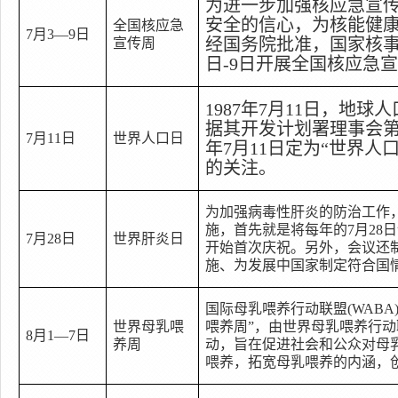
为进一步加强核应急宣
安全的信心，为核能健
全国核应急
7
月
3—9
日
经国务院批准，国家核
宣传周
日
-9
日开展全国核应急
1987
年
7
月
11
日
，地球人
据其开发计划署理事会
7
月
11
日
世界人口日
年
7
月
11
日定为
“
世界人
的关注。
为加强病毒性肝炎的防治工作
施，首先就是将每年的
7
月
28
日
7
月
28
日
世界肝炎日
开始首次庆祝。另外，会议还
施、为发展中国家制定符合国
国际母乳喂养行动联盟
(WABA
世界母乳喂
喂养周
”
，由世界母乳喂养行动
8
月
1—7
日
养周
动，旨在促进社会和公众对母
喂养，拓宽母乳喂养的内涵，